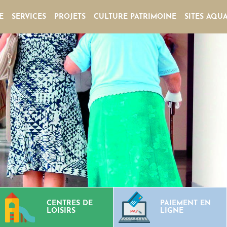
E
SERVICES
PROJETS
CULTURE PATRIMOINE
SITES AQU
CENTRES DE
PAIEMENT EN
LOISIRS
LIGNE