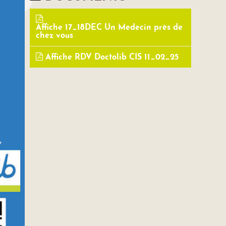
Affiche 17_18DEC Un Medecin près de
chez vous
Affiche RDV Doctolib CIS 11_02_25