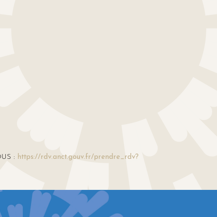
OUS :
https://rdv.anct.gouv.fr/prendre_rdv?