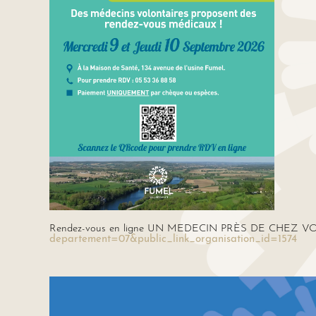
Rendez-vous en ligne UN MEDECIN PRÈS DE CHEZ V
departement=07&public_link_organisation_id=1574