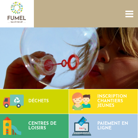
ACCUEIL
NOUS CONNAÎTRE
SERVICES
PROJETS
CULTURE PATRIMOINE
SITES AQUATIQUES
TOURISME
CONTACTS
INSCRIPTION
DÉCHETS
CHANTIERS
JEUNES
CENTRES DE
PAIEMENT EN
LOISIRS
LIGNE