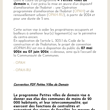
Dans le cadre du programme
« Petites villes de
demain »
, il est prévu la mise en œuvre d’un dispositif
d’amélioration de l’habitat – une Opération
programmée d’amélioration de l’habitat (
OPAH
) et de
renouvellement urbain (
OPAH-RU
), à partir de 2024 et
pour une durée de 5 ans.
Cette action vise à aider les propriétaires occupants et
bailleurs à améliorer leur(s) logement(s) sur le périmètre
du centre-ancien.
En application de l’article L. 303-1 du Code de la
construction et de l’habitation, le projet de convention
d’OPAH-RU est mis à disposition du public du
07 mai
2024 au 07 juin 2024
, ci-dessous, ainsi qu’à l’accueil de
la Communauté de Communes.
- OPAH
- OPAH-RU
Conventi
on
PDF
P
etites Villes de Demain
Le programme Petites villes de demain
vise à
donner aux élus des communes de moins de 20
000 habitants, et leur intercommunalité, qui
exercent des fonctions de centralités et