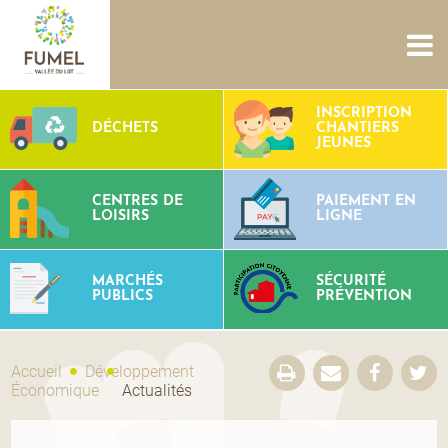
ACCUEIL
NOUS CONNAÎTRE
SERVICES
PROJETS
INSCRIPTION
DÉCHETS
CHANTIERS
CULTURE PATRIMOINE
SITES AQUATIQUES
TOURISME
JEUNES
CONTACTS
CENTRES DE
PAIEMENT EN
LOISIRS
LIGNE
MARCHÉS
SÉCURITÉ
PUBLICS
PRÉVENTION
Accueil
Développement
Économique
Actualités