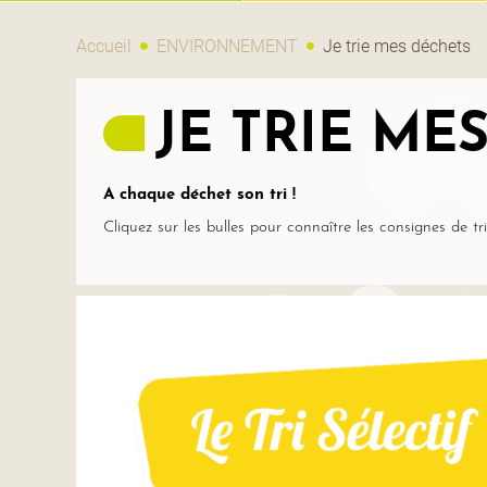
Accueil
ENVIRONNEMENT
Je trie mes déchets
JE TRIE ME
A chaque déchet son tri !
Cliquez sur les bulles pour connaître les consignes de tr