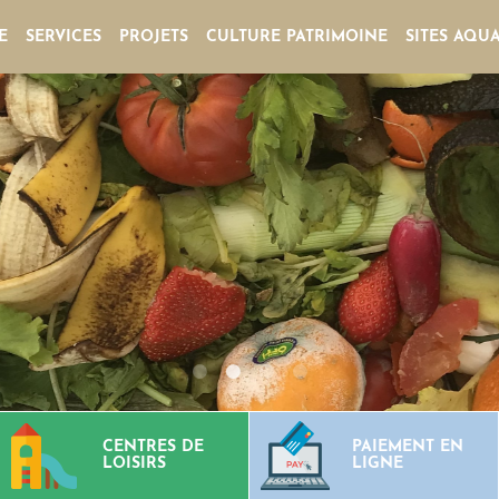
E
SERVICES
PROJETS
CULTURE PATRIMOINE
SITES AQU
CENTRES DE
PAIEMENT EN
LOISIRS
LIGNE