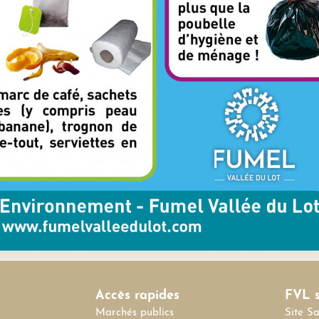
Accès rapides
FVL s
Marchés publics
Site S