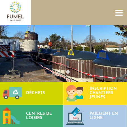
ACCUEIL
NOUS CONNAÎTRE
SERVICES
PROJETS
CULTURE PATRIMOINE
SITES AQUATIQUES
TOURISME
CONTACTS
INSCRIPTION
DÉCHETS
CHANTIERS
JEUNES
CENTRES DE
PAIEMENT EN
LOISIRS
LIGNE